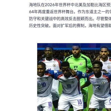
海地队在2026年世界杯中北美及加勒比海区
64年再度重返世界杯舞台。作为东道主之一的
防守和关键战中的高效反击脱颖而出。尽管整体
历史性突破。面对扩军后的赛制，海地有望借