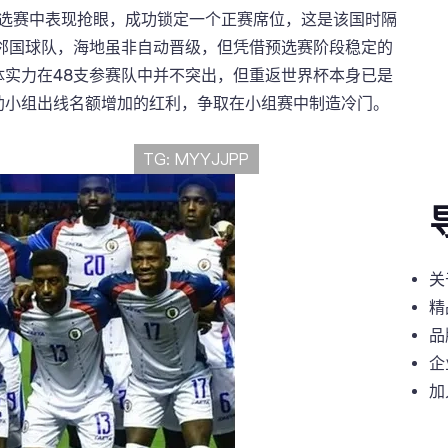
预选赛中表现抢眼，成功锁定一个正赛席位，这是该国时隔
邻国球队，海地虽非自动晋级，但凭借预选赛阶段稳定的
实力在48支参赛队中并不突出，但重返世界杯本身已是
助小组出线名额增加的红利，争取在小组赛中制造冷门。
关
精
品
企
加