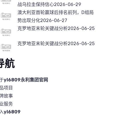
战乌拉圭保持信心
2026-06-29
澳大利亚首轮赢球后排名前列，D组局
势出现分化
2026-06-27
克罗地亚末轮关键战分析
2026-06-25
克罗地亚末轮关键战分析
2026-06-25
导航
于
yl6809永利集团官网
品项目
牌故事
业服务
入
yl6809