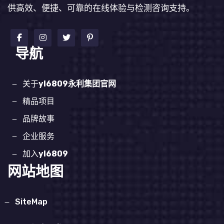
供高效、便捷、可靠的在线体验与检测咨询支持。
导航
关于
yl6809永利集团官网
精品项目
品牌故事
企业服务
加入
yl6809
网站地图
SiteMap