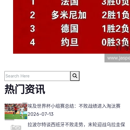
热门资讯
埃及世界杯小组赛总结：不败战绩进入淘汰赛
2026-07-13
拉波尔特谈西班牙不败走势，末轮迎战乌拉圭保