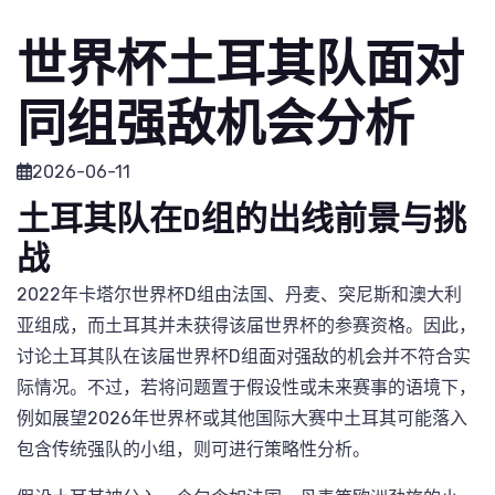
世界杯土耳其队面对
同组强敌机会分析
2026-06-11
土耳其队在D组的出线前景与挑
战
2022年卡塔尔世界杯D组由法国、丹麦、突尼斯和澳大利
亚组成，而土耳其并未获得该届世界杯的参赛资格。因此，
讨论土耳其队在该届世界杯D组面对强敌的机会并不符合实
际情况。不过，若将问题置于假设性或未来赛事的语境下，
例如展望2026年世界杯或其他国际大赛中土耳其可能落入
包含传统强队的小组，则可进行策略性分析。