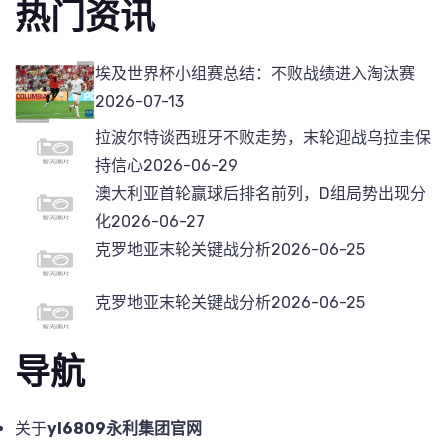
热门资讯
埃及世界杯小组赛总结：不败战绩进入淘汰赛
2026-07-13
拉波尔特谈西班牙不败走势，末轮迎战乌拉圭保
持信心
2026-06-29
澳大利亚首轮赢球后排名前列，D组局势出现分
化
2026-06-27
克罗地亚末轮关键战分析
2026-06-25
克罗地亚末轮关键战分析
2026-06-25
导航
关于
yl6809永利集团官网