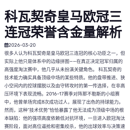
科瓦契奇皇马欧冠三
连冠荣誉含金量解析
2026-03-20
很多人认为科瓦契奇是皇马欧冠三连冠的核心功臣之一，但
实际上他只是体系中的边缘拼图——在真正决定冠军归属的
高强度淘汰赛中，他几乎从未扮演关键角色。 科瓦契奇的
技术能力确实具备顶级中场的某些特质。他的盘带推进、狭
小空间内的控球摆脱以及由守转攻时的第一传选择，在非高
压环境下表现流畅。2016–17赛季对阵那不勒斯的小组赛
中，他曾单场完成8次成功过人，展现了出色的持球能力。
然而，这种“技术优势”恰恰暴露了他无法成为顶级中场的根
本缺陷：他的强项高度依赖低对抗环境，一旦进入欧冠淘汰
赛阶段，面对高位逼抢和密集绞杀，他的出球效率与决策速