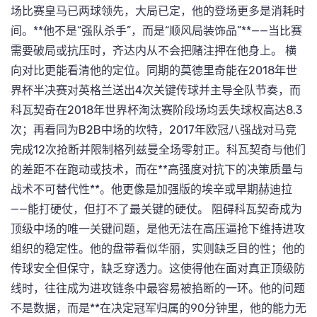
场比赛皇马已两球领先，大局已定，他的登场更多是消耗时
间。**他不是“强队杀手”，而是“顺风局装饰品”**——当比赛
需要破局或抗压时，齐达内从不会把赌注押在他身上。 横
向对比更能看清他的定位。同期的莫德里奇能在2018年世
界杯半决赛对英格兰送出4次关键传球并主导全队节奏，而
科瓦契奇在2018年世界杯淘汰赛阶段场均丢失球权高达8.3
次；再看同为B2B中场的坎特，2017年欧冠八强战对马竞
完成12次抢断并限制格列兹曼全场零射正。科瓦契奇与他们
的差距不在跑动或技术，而在**高强度对抗下的决策质量与
战术不可替代性**。他更像是加强版的埃辛或早期赫迪拉
——能打硬仗，但打不了最关键的硬仗。 阻碍科瓦契奇成为
顶级中场的唯一关键问题，是他无法在高压逼抢下维持进攻
组织的稳定性。他的盘带看似华丽，实则缺乏目的性；他的
传球安全但保守，缺乏穿透力。这使得他在面对真正顶级防
线时，往往成为进攻链条中最容易被掐断的一环。他的问题
不是数据，而是**在决定冠军归属的90分钟里，他的能力无