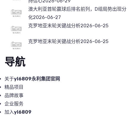
持信心
2026-06-29
澳大利亚首轮赢球后排名前列，D组局势出现分
化
2026-06-27
克罗地亚末轮关键战分析
2026-06-25
克罗地亚末轮关键战分析
2026-06-25
导航
关于
yl6809永利集团官网
精品项目
品牌故事
企业服务
加入
yl6809