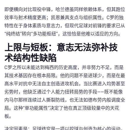
即便横向对比现役中锋，哈兰德虽同样依赖体系，但其跑位
效率与射术精度更高；凯恩兼具支点与组织属性。C罗的独
特性在于身体素质与意志力，但现代足球对前锋的要求已从
“纯终结”转向“多功能枢纽”，这恰恰是他难以适应的方向。
上限与短板：意志无法弥补技
术结构性缺陷
C罗之所以未能达到梅西的历史高度，并非努力不足，而是
其技术基因存在根本局限。他的问题不是进球少，而是在最
高水平对抗中无法自主创造进攻机会。当比赛进入均势甚至
劣势时，他缺乏通过个人能力扭转局势的手段——既不能像
内马尔那样连续过人撕裂防线，也无法如德布劳内般调度全
局。这种“单功能属性”决定了他在真正顶级较量中的天花
板。
决定因素是：足球终究是一项以控球与创造为核心的运动，