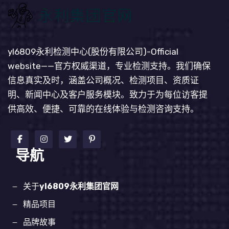
yl6809永利检测中心(股份有限公司)-Official
website——官方权威渠道，专业检测支持。我们确保
信息真实及时，涵盖公司概况、检测项目、资质证
明、新闻中心及客户服务模块。致力于为每位访客提
供高效、便捷、可靠的在线体验与检测咨询支持。
导航
关于
yl6809永利集团官网
精品项目
品牌故事