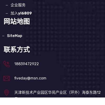
企业服务
加入
yl6809
网站地图
SiteMap
联系方式
18839472922
fiveday@msn.com
天津新技术产业园区华苑产业区（环外）海泰东路12
号