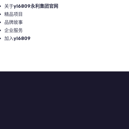
关于
yl6809永利集团官网
精品项目
品牌故事
企业服务
加入
yl6809