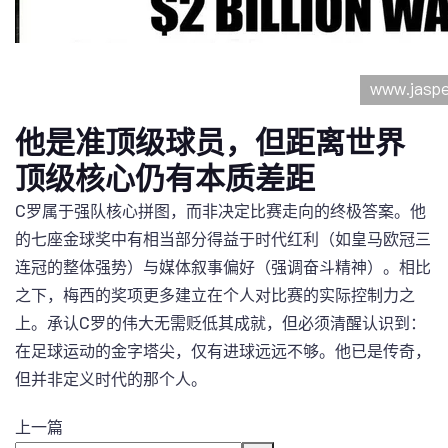
他是准顶级球员，但距离世界
顶级核心仍有本质差距
C罗属于强队核心拼图，而非决定比赛走向的终极答案。他
的七座金球奖中有相当部分得益于时代红利（如皇马欧冠三
连冠的整体强势）与媒体叙事偏好（强调奋斗精神）。相比
之下，梅西的奖项更多建立在个人对比赛的实际控制力之
上。承认C罗的伟大无需贬低其成就，但必须清醒认识到：
在足球运动的金字塔尖，仅有进球远远不够。他已是传奇，
但并非定义时代的那个人。
上一篇