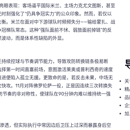
屡有亮眼表现：客场逼平国际米兰、主场力克尤文图斯，甚至
时刻强化了“仍具争冠实力”的公众印象。然而，若仅以
失衡。米兰在面对中下游球队时频频失分——输给蒙扎、战
冠梯队常态。这种“强队面前不怵、弱旅面前掉链”的反
然波动，而是体系性缺陷的外显。
乏持续控球与节奏调节能力，导致攻防转换链条极易断
选择第一时间直塞前场，意图激活莱奥或普利西奇的速度
推进便陷入孤立无援。更致命的是，若反击未果，中场无
关
快攻。11月对阵佛罗伦萨一役，正是因连续三次转换失
精
防节奏的非对称性，使球队在90分钟内难以维持统一强
品
企
加
肋部渗透，但实际执行中常因边后卫压上过深而暴露身后空