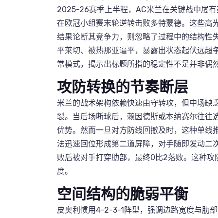
2025-26赛季上半程，AC米兰在关键战中
在欧冠小组赛末轮逆转击败多特蒙德。这些高光
结果论断其竞争力，则忽略了过程中的结构性
平莱切、被热那亚逼平，暴露出状态起伏远超争
常模式，揭示出标题所指的稳定性不足并非偶
攻防转换的节奏断层
米兰的战术架构依赖快速由守转攻，但中场缺
裂。当后场断球后，赖因德斯或本纳赛尔往往
优势。然而一旦对方防线回撤及时，这种单线
法迅速回位形成第二道屏障，对手随即发动二次
败后被对手打穿肋部，最终0比2落败。这种攻
度。
空间结构的脆弱平衡
皮奥利惯用4-2-3-1阵型，强调边路宽度与