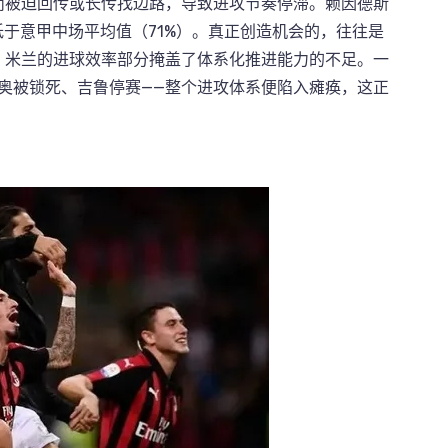
而被迫回传或长传找边路，导致进攻节奏停滞。赖因德斯
低于意甲中场平均值（71%）。真正创造机会的，往往是
，米兰的进球效率部分掩盖了体系化推进能力的不足。一
奥被锁死、吉鲁停赛——整个进攻体系便陷入瘫痪，这正