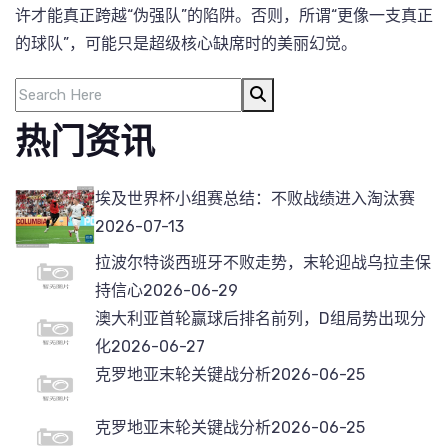
许才能真正跨越“伪强队”的陷阱。否则，所谓“更像一支真正
的球队”，可能只是超级核心缺席时的美丽幻觉。
热门资讯
埃及世界杯小组赛总结：不败战绩进入淘汰赛
2026-07-13
拉波尔特谈西班牙不败走势，末轮迎战乌拉圭保
持信心
2026-06-29
澳大利亚首轮赢球后排名前列，D组局势出现分
化
2026-06-27
克罗地亚末轮关键战分析
2026-06-25
克罗地亚末轮关键战分析
2026-06-25