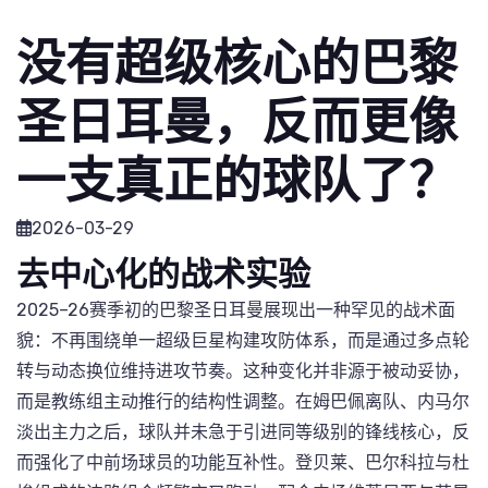
没有超级核心的巴黎
圣日耳曼，反而更像
一支真正的球队了？
2026-03-29
去中心化的战术实验
2025–26赛季初的巴黎圣日耳曼展现出一种罕见的战术面
貌：不再围绕单一超级巨星构建攻防体系，而是通过多点轮
转与动态换位维持进攻节奏。这种变化并非源于被动妥协，
而是教练组主动推行的结构性调整。在姆巴佩离队、内马尔
淡出主力之后，球队并未急于引进同等级别的锋线核心，反
而强化了中前场球员的功能互补性。登贝莱、巴尔科拉与杜