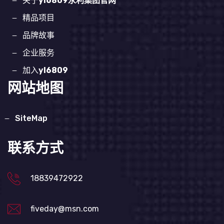
关于
yl6809永利集团官网
精品项目
品牌故事
企业服务
加入
yl6809
网站地图
SiteMap
联系方式
18839472922
fiveday@msn.com