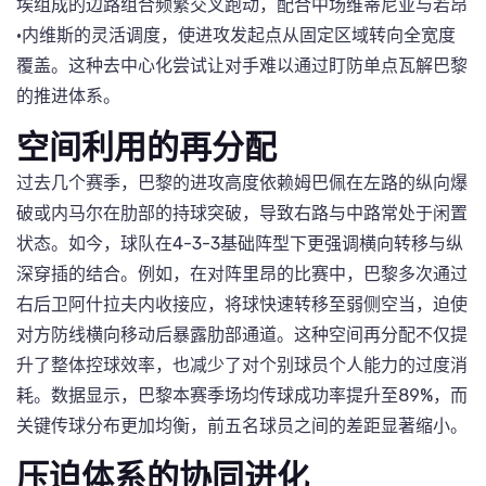
埃组成的边路组合频繁交叉跑动，配合中场维蒂尼亚与若昂
·内维斯的灵活调度，使进攻发起点从固定区域转向全宽度
覆盖。这种去中心化尝试让对手难以通过盯防单点瓦解巴黎
的推进体系。
空间利用的再分配
过去几个赛季，巴黎的进攻高度依赖姆巴佩在左路的纵向爆
破或内马尔在肋部的持球突破，导致右路与中路常处于闲置
状态。如今，球队在4-3-3基础阵型下更强调横向转移与纵
深穿插的结合。例如，在对阵里昂的比赛中，巴黎多次通过
右后卫阿什拉夫内收接应，将球快速转移至弱侧空当，迫使
对方防线横向移动后暴露肋部通道。这种空间再分配不仅提
升了整体控球效率，也减少了对个别球员个人能力的过度消
耗。数据显示，巴黎本赛季场均传球成功率提升至89%，而
关键传球分布更加均衡，前五名球员之间的差距显著缩小。
压迫体系的协同进化