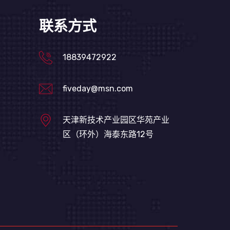
联系方式
18839472922
fiveday@msn.com
天津新技术产业园区华苑产业
区（环外）海泰东路12号