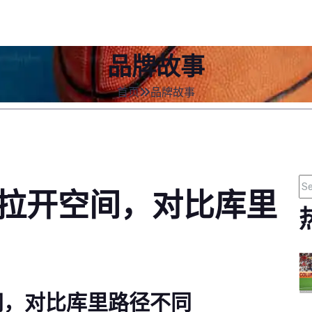
首页
关于
yl6809永利集团官网
精品项目
品
品牌故事
首页
品牌故事
位拉开空间，对比库里
间，对比库里路径不同