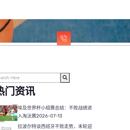
立即致电!
牌故事
企业服务
加入
yl6809
18839472922
热门资讯
埃及世界杯小组赛总结：不败战绩进
入淘汰赛
2026-07-13
拉波尔特谈西班牙不败走势，末轮迎