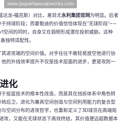
或达龙·福克斯）对比，差异尤
永利集团官网
为明显。后者
于持球阶段；而霍勒迪的价值恰恰体现在“无球阶段”——
v1空间的同时，自身又在弱侧形成潜在投射威胁。这种
具备独特适配性。
了其进攻端的空间价值。对手往往不敢轻易放空他进行协
，他的外线效率提升不仅是技术层面的进步，更是攻防一
进化
源于投篮技术的根本性改造，而是其在挡拆体系中角色转
传统后卫，进化为兼具空间创造与空间利用能力的复合型
与空间分布的进攻哲学，也重新定义了3D球员在高端局
起进攻，又能在无球状态下高效终结，其价值便远超数据本