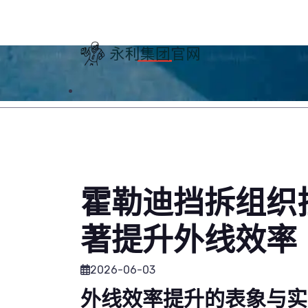
霍勒迪挡拆组织
著提升外线效率
2026-06-03
外线效率提升的表象与实