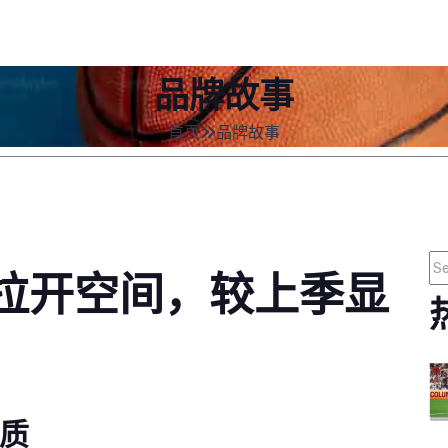
首页
关于
yl6809永利集团官网
精品项目
品
品牌故事
首页
品牌故事
拉开空间，较上季显
质