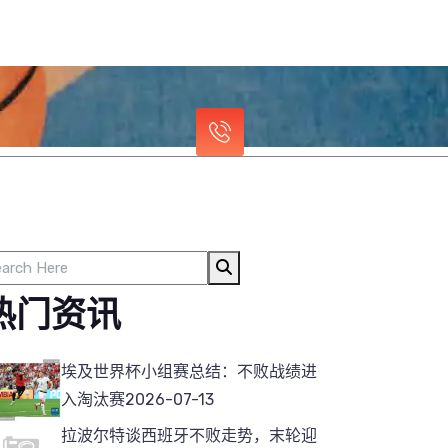
立即致电!
牌故事
企业服务
加入
yl6809
18839472922
热门资讯
埃及世界杯小组赛总结：不败战绩进
入淘汰赛
2026-07-13
拉波尔特谈西班牙不败走势，末轮迎