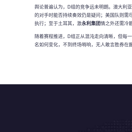
舆论普遍认为，D组的竞争远未明朗。澳大利
的对手时能否持续奏效仍是疑问；美国队则需
执行；至于土耳其，激
永利集团
情之外还需冷
随着赛程推进，D组正从混沌走向清晰，但每一
名如何变化，不到终场哨响，无人敢言胜券在