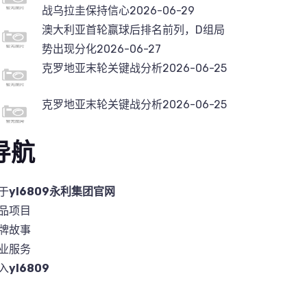
战乌拉圭保持信心
2026-06-29
澳大利亚首轮赢球后排名前列，D组局
势出现分化
2026-06-27
克罗地亚末轮关键战分析
2026-06-25
克罗地亚末轮关键战分析
2026-06-25
导航
于
yl6809永利集团官网
品项目
牌故事
业服务
入
yl6809