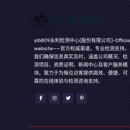
yl6809永利检测中心(股份有限公司)-Officia
website——官方权威渠道，专业检测支持。
我们确保信息真实及时，涵盖公司概况、检
测项目、资质证明、新闻中心及客户服务模
块。致力于为每位访客提供高效、便捷、可
靠的在线体验与检测咨询支持。