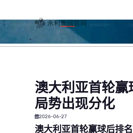
澳大利亚首轮赢
局势出现分化
2026-06-27
澳大利亚首轮赢球后排名