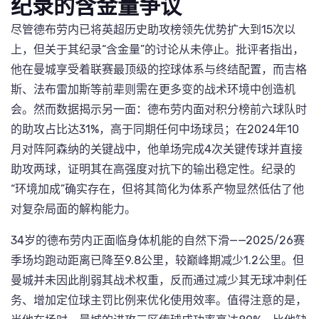
纪录的含金量争议
尽管德布劳内已将英超历史助攻榜领先优势扩大到15次以
上，但关于其纪录“含金量”的讨论从未停止。批评者指出，
他在曼城享受着联赛最顶级的控球体系与终结配置，而吉格
斯、法布雷加斯等前辈则需在更多变的战术环境中创造机
会。然而数据揭示另一面：德布劳内面对积分榜前六球队时
的助攻占比达31%，高于同期任何中场球员；在2024年10
月对阵阿森纳的关键战中，他单场完成4次关键传球并直接
助攻两球，证明其在高强度对抗下的输出稳定性。纪录的
“环境加成”确实存在，但将其简化为体系产物显然低估了他
对复杂局面的解构能力。
34岁的德布劳内正面临身体机能的自然下滑——2025/26赛
季场均跑动距离已降至9.8公里，较巅峰期减少1.2公里。但
曼城并未因此削弱其战术权重，反而通过减少其无球冲刺任
务、增加定位球主罚比例来优化使用效率。值得注意的是，