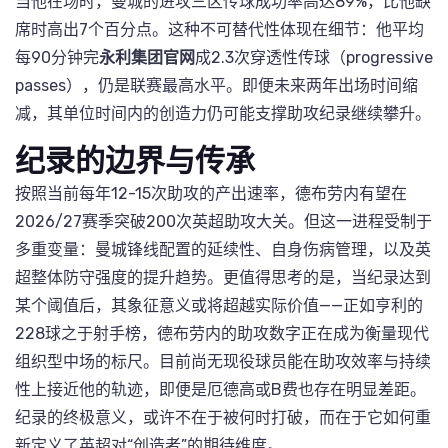
当他在场时，曼城的进攻三区传球成功率高达89%，比他缺
席时高出7个百分点。这种不可替代性体现在细节：他平均
每90分钟完
永利集团官网
成2.3次穿透性传球（progressive
passes），仍是联赛最高水平。即便未来两年出场时间缩
减，其单位时间内的创造力仍可能支撑助攻纪录继续攀升。
纪录的边界与传承
按照当前每年12-15次助攻的产出速率，德布劳内有望在
2026/27赛季突破200次英超助攻大关。但这一进程受制于
多重变量：曼城锋线配置的延续性、自身伤病管理，以及英
超整体防守强度的提升趋势。更值得思考的是，当纪录达到
某个阈值后，其象征意义或将超越实际价值——正如亨利的
228球之于射手榜，德布劳内的助攻数字正在成为衡量现代
组织型中场的标尺。目前尚无现役球员能在助攻效率与持续
性上接近他的轨迹，即便是厄德高或B费也存在明显差距。
纪录的终极意义，或许不在于被何时打破，而在于它如何重
新定义了英超对“创造者”的期待维度。