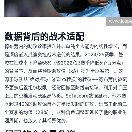
数据背后的战术适配
德布劳内的助攻效率提升并非单纯个人能力的线性增长，而
是深度嵌入瓜迪奥拉战术迭代的结果。2024/25赛季，曼
城在控球率下降至58%（较2022/23赛季降低6个百分点）
的背景下，反而将预期助攻值（xA）提升至联赛第一。这
源于球队从“绝对控球”向“动态转换”的转型——德布劳内被赋
予更多后置组织权限，经常回撤至防线前接球，利用对手压
上后的空档发动长距离转移。Sofascore数据显示，他本赛
季超过40%的助攻源自本方半场发起的进攻，远高于此前三
个赛季的均值（28%）。这种角色调整既延长了他的职业生
涯周期，也放大了其视野优势。