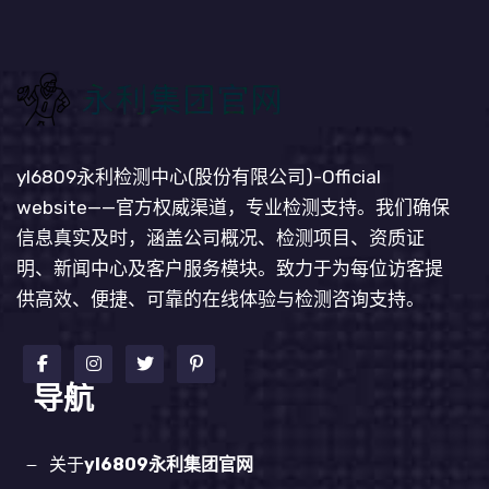
yl6809永利检测中心(股份有限公司)-Official
website——官方权威渠道，专业检测支持。我们确保
信息真实及时，涵盖公司概况、检测项目、资质证
明、新闻中心及客户服务模块。致力于为每位访客提
供高效、便捷、可靠的在线体验与检测咨询支持。
导航
关于
yl6809永利集团官网