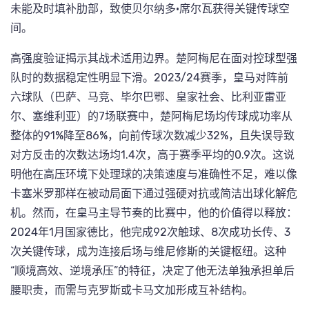
未能及时填补肋部，致使贝尔纳多·席尔瓦获得关键传球空
间。
高强度验证揭示其战术适用边界。楚阿梅尼在面对控球型强
队时的数据稳定性明显下滑。2023/24赛季，皇马对阵前
六球队（巴萨、马竞、毕尔巴鄂、皇家社会、比利亚雷亚
尔、塞维利亚）的7场联赛中，楚阿梅尼场均传球成功率从
整体的91%降至86%，向前传球次数减少32%，且失误导致
对方反击的次数达场均1.4次，高于赛季平均的0.9次。这说
明他在高压环境下处理球的决策速度与准确性不足，难以像
卡塞米罗那样在被动局面下通过强硬对抗或简洁出球化解危
机。然而，在皇马主导节奏的比赛中，他的价值得以释放：
2024年1月国家德比，他完成92次触球、8次成功长传、3
次关键传球，成为连接后场与维尼修斯的关键枢纽。这种
“顺境高效、逆境承压”的特征，决定了他无法单独承担单后
腰职责，而需与克罗斯或卡马文加形成互补结构。