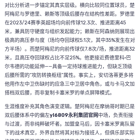
对比分析进一步锚定其真实层级。横向比较同位置球员，楚
阿梅尼与罗德里、赖斯等顶级后腰存在结构性差距。罗德里
在2023/24赛季英超场均向前传球12.3次、推进距离45
米，兼具防守硬度与组织发起能力；赖斯在阿森纳则展现出
极高的高压参与度（场均夺回球权5.1次，其中35%发生在对
方半场）。而楚阿梅尼的向前传球仅7.8次/场，推进距离32
米，且高压夺回球权占比不足25%。他更接近费德里科·巴
尔韦德的功能延伸——具备一定持球推进能力，但缺乏顶级
后腰所需的“攻防转换枢纽”属性。事实上，安切洛蒂更多将
他用作左中卫伤缺时的应急三中卫居中角色，或与卡马文加
搭档双后腰，而非复制卡塞米罗的单点屏障模式。
生涯维度补充其角色演变逻辑。楚阿梅尼在摩纳哥时期已是
双后腰体系中的偏左
yl6809永利集团官网
中场，负责衔接
与过渡，而非纯粹破坏者。加盟皇马后，因卡塞米罗离队留
下的战术真空，外界自然将其对标为接班人，但俱乐部实际