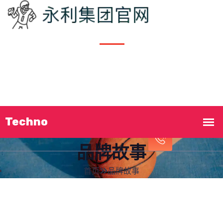
首页
关于
yl6809永利集团官网
精品项目
立即致电!
品牌故事
企业服务
加入
yl6809
18839472922
品牌故事
首页
品牌故事