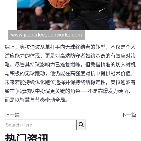
综上，奥拉迪波从单打手向无球终结者的转型，不仅是个人
适应能力的体现，更是对高端防守者如约基奇的有效应对策
略。尽管其持球影响力已难复巅峰，但凭借精准的切入时机
与积极的无球跑动，他仍能在高强度对抗中提供战术价值。
未来若能持续优化跑位选择并保持终结稳定性，奥拉迪波有
望在争冠球队中扮演更关键的角色——不是靠爆发力硬凿，
而是以智慧与节奏牵动全局。
上一篇
下一篇
热门资讯