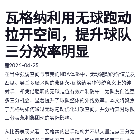
瓦格纳利用无球跑动
拉开空间，提升球队
三分效率明显
2026-04-25
在当今强调空间与节奏的NBA体系中，无球跑动的价值愈发
凸显。奥兰多魔术队的弗朗茨·瓦格纳虽非传统意义上的纯
射手，却凭借聪明的无球走位有效牵制防守，为队友创造更
多三分机会，显著提升了球队整体的外线效率。本文将聚焦
于瓦格纳如何通过无球跑动优化进攻空间，并分析其对球队
三分表
永利集团
现的实际影响。
从比赛表现来看，瓦格纳的出手结构并不以大量定点三分为