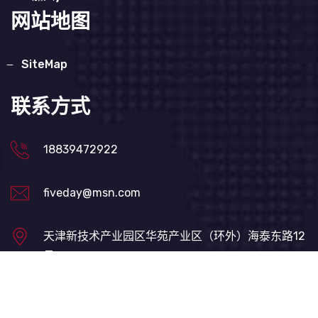
网站地图
SiteMap
联系方式
18839472922
fiveday@msn.com
天津新技术产业园区华苑产业区（环外）海泰东路12
号