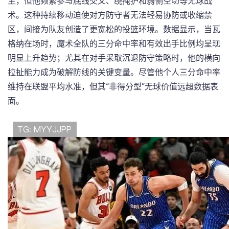
主，但他频繁参与底线交叉、绕掩护和弱侧空切等无球战
术。这种持续移动迫使对方防守者无法轻易协防或收缩禁
区，间接为队友创造了更宽松的投篮环境。数据显示，当瓦
格纳在场时，魔术全队的三分命中率和有效出手比例均呈现
明显上升趋势；尤其在对手采取沉退防守策略时，他的横向
拉扯能力成为破解防线的关键变量。尽管他个人三分命中率
维持在联盟平均水准，但其“非得分型”无球价值远超数据表
面。