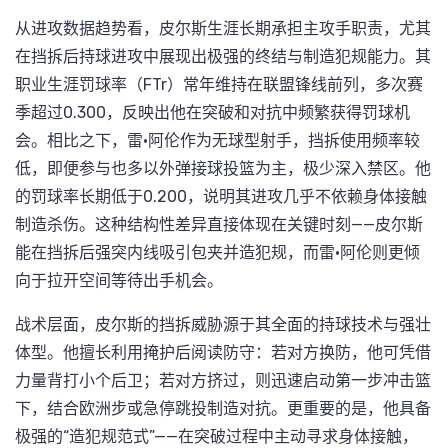
从进攻数据趋势看，皮尔斯生涯长期承担主攻手职责，尤其
在挡拆后持球进攻中展现出极强的终结与制造犯规能力。其
职业生涯罚球率（FTr）常年维持在联盟锋线前列，多次赛
季超过0.300，反映出他在突破和对抗中频繁获得罚球机
会。相比之下，雷·阿伦作为无球型射手，挡拆使用频率较
低，即便参与也多以外弹接球投篮为主，极少深入禁区。他
的罚球率长期低于0.200，说明其进攻几乎不依赖身体接触
制造杀伤。这种结构性差异直接体现在关键时刻——皮尔斯
能在挡拆后强突内线吸引包夹并造犯规，而雷·阿伦则更倾
向于拉开空间等待出手机会。
战术层面，皮尔斯的挡拆威胁源于其全面的持球技术与强壮
体型。他擅长利用掩护后阅读防守：若对方换防，他可凭借
力量背打小个后卫；若对方挤过，则迅速启动第一步冲击篮
下，结合欧洲步或急停跳投制造对抗。更重要的是，他具备
极强的“造犯规范式”——在突破过程中主动寻求身体接触，