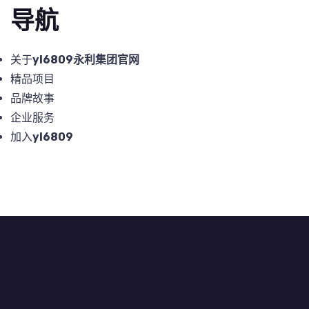
导航
关于
yl6809永利集团官网
精品项目
品牌故事
企业服务
加入
yl6809