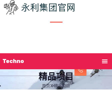
首页
关于
yl6809永利集团官网
精品项目
立即致电!
品牌故事
企业服务
加入
yl6809
18839472922
精品项目
首页
精品项目