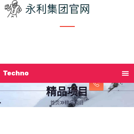
首页
关于
yl6809永利集团官网
精品项目
立即致电!
品牌故事
企业服务
加入
yl6809
18839472922
精品项目
首页
精品项目