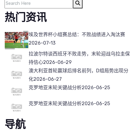
热门资讯
埃及世界杯小组赛总结：不败战绩进入淘汰赛
2026-07-13
拉波尔特谈西班牙不败走势，末轮迎战乌拉圭保
持信心
2026-06-29
澳大利亚首轮赢球后排名前列，D组局势出现分
化
2026-06-27
克罗地亚末轮关键战分析
2026-06-25
克罗地亚末轮关键战分析
2026-06-25
导航