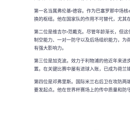
第一名当属弗伦基·德容。作为巴塞罗那中场核
换的枢纽。他在国家队的作用不可替代，尤其
第二位是维吉尔·范戴克。尽管年龄渐长，但这
制空能力、一对一防守以及后场组织能力，为
有强大影响力。
第三位是加克波。效力于利物浦的他近年来进
置。在关键比赛中屡有进球入账，已成为荷兰
第四位是邓弗里斯。国际米兰右后卫在攻防两
要发起点。他在世界杯赛场上的传中质量和防