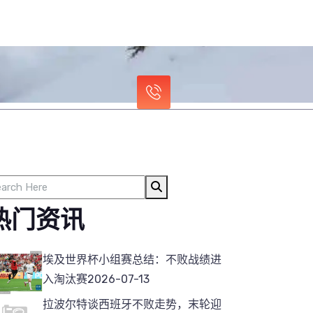
立即致电!
牌故事
企业服务
加入
yl6809
18839472922
热门资讯
埃及世界杯小组赛总结：不败战绩进
入淘汰赛
2026-07-13
拉波尔特谈西班牙不败走势，末轮迎