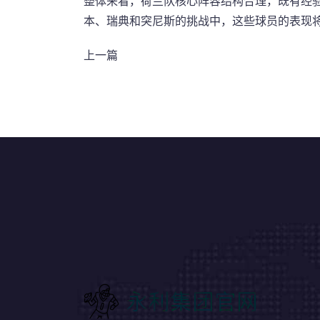
整体来看，荷兰队核心阵容结构合理，既有经
本、瑞典和突尼斯的挑战中，这些球员的表现
上一篇