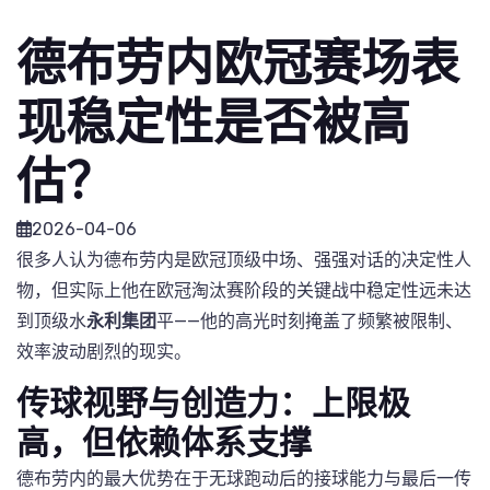
德布劳内欧冠赛场表
现稳定性是否被高
估？
2026-04-06
很多人认为德布劳内是欧冠顶级中场、强强对话的决定性人
物，但实际上他在欧冠淘汰赛阶段的关键战中稳定性远未达
到顶级水
永利集团
平——他的高光时刻掩盖了频繁被限制、
效率波动剧烈的现实。
传球视野与创造力：上限极
高，但依赖体系支撑
德布劳内的最大优势在于无球跑动后的接球能力与最后一传