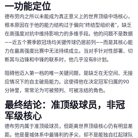
一功能定位
德布劳内之所以未能成为真正意义上的世界顶级中场核心，
根本原因在于他的能力结构过于偏向“终结型组织者”，缺乏
在高强度对抗中维持影响力的多维手段。他的问题不是数据
——近五个赛季欧冠场均关键传球仍居前列——而是其核心能
力在最高强度比赛中无法持续成立。当对手针对性部署、切
断其与边锋和中锋的联系时，他几乎没有B计划。
阻碍他迈入第一档的唯一关键问题，是缺乏在无空间、无接
应情况下的自主破局能力。这使得他在决定冠军归属的90
分钟里，常常沦为可被预判、可被冻结的角色。
最终结论：准顶级球员，非冠
军级核心
德布劳内属于准顶级球员，但距离世界顶级核心仍有明显差
距。他是曼城体系中最锋利的矛尖，却不是能独自扛起球队