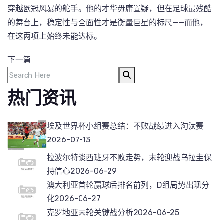
穿越欧冠风暴的舵手。他的才华毋庸置疑，但在足球最残酷
的舞台上，稳定性与全面性才是衡量巨星的标尺——而他，
在这两项上始终未能达标。
下一篇
热门资讯
埃及世界杯小组赛总结：不败战绩进入淘汰赛
2026-07-13
拉波尔特谈西班牙不败走势，末轮迎战乌拉圭保
持信心
2026-06-29
澳大利亚首轮赢球后排名前列，D组局势出现分
化
2026-06-27
克罗地亚末轮关键战分析
2026-06-25