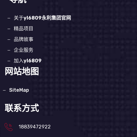
导航
关于
yl6809永利集团官网
精品项目
品牌故事
企业服务
加入
yl6809
网站地图
SiteMap
联系方式
18839472922