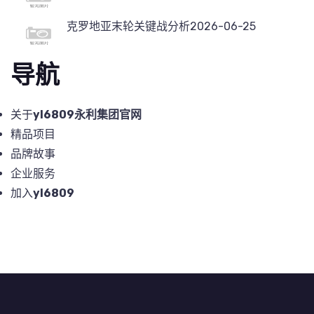
克罗地亚末轮关键战分析
2026-06-25
导航
关于
yl6809永利集团官网
精品项目
品牌故事
企业服务
加入
yl6809