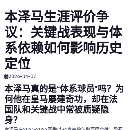
本泽马生涯评价争
议：关键战表现与体
系依赖如何影响历史
定位
2026-04-07
本泽马真的是“体系球员”吗？为
何他在皇马屡建奇功，却在法
国队和关键战中常被质疑隐
身？
本泽马在2021–2022赛季以34岁高龄包揽西甲金靴、欧冠