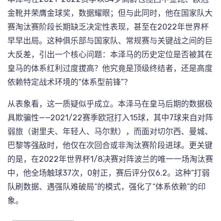
金靴并荣膺金球奖，数据耀眼；但与此同时，他在国家队大
赛淘汰赛阶段长期缺乏决定性表现，甚至在2022年世界杯
早早出局。这种俱乐部与国家队、常规赛与关键战之间的巨
大反差，引出一个核心问题：本泽马的历史定位是否被其在
皇马的体系红利过度拔高？他究竟是顶级终结者，还是高度
依赖特定战术环境的“体系型前锋”？
从表象看，这一质疑似乎成立。本泽马在皇马后期的数据极
具欺骗性——2021/22赛季欧冠打入15球，其中7球来自对阵
弱旅（谢里夫、年轻人、马尔默），而面对切尔西、曼城、
巴黎等强敌时，他仅在次回合或非淘汰赛阶段进球。更关键
的是，在2022年世界杯1/8决赛对阵波兰的唯一一场淘汰赛
中，他全场触球37次，0射正，赛后评分仅6.2。这种“打弱
队刷数据、遇强队难破局”的模式，强化了“体系依赖”的印
象。