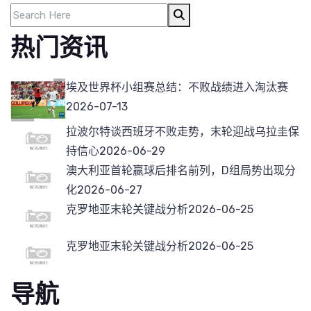
热门资讯
埃及世界杯小组赛总结：不败战绩进入淘汰赛
2026-07-13
拉波尔特谈西班牙不败走势，末轮迎战乌拉圭保
持信心
2026-06-29
澳大利亚首轮赢球后排名前列，D组局势出现分
化
2026-06-27
克罗地亚末轮关键战分析
2026-06-25
克罗地亚末轮关键战分析
2026-06-25
导航