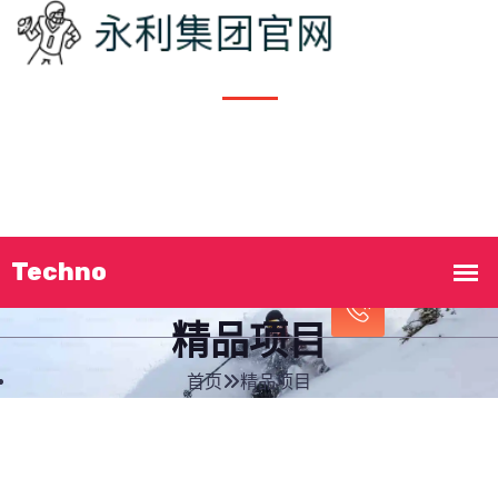
首页
关于
yl6809永利集团官网
精品项目
立即致电!
品牌故事
企业服务
加入
yl6809
18839472922
精品项目
首页
精品项目